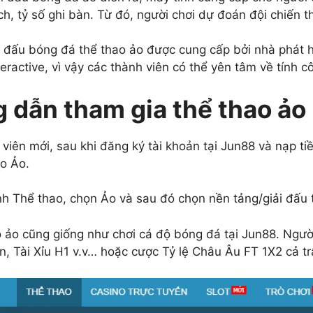
ch, tỷ số ghi bàn. Từ đó, người chơi dự đoán đội chiến t
 đấu bóng đá thể thao ảo được cung cấp bởi nhà phát hàn
ractive, vì vậy các thành viên có thể yên tâm về tính c
 dẫn tham gia thể thao ảo
 viên mới, sau khi đăng ký tài khoản tại Jun88 và nạp t
o Ảo.
h Thể thao, chọn Ảo và sau đó chọn nền tảng/giải đấu t
o ảo cũng giống như chơi cá độ bóng đá tại Jun88. Ngườ
ận, Tài Xỉu H1 v.v… hoặc cược Tỷ lệ Châu Âu FT 1X2 cả tr