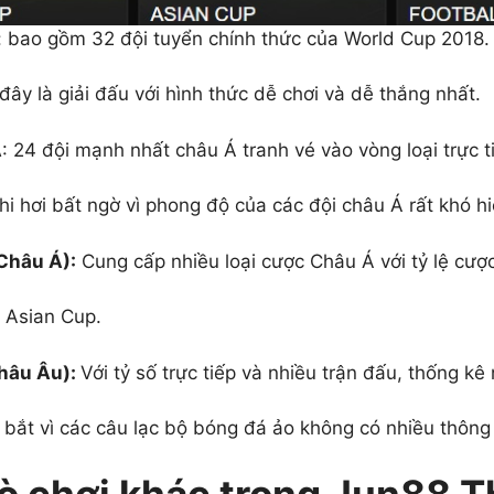
: bao gồm 32 đội tuyển chính thức của World Cup 2018.
ây là giải đấu với hình thức dễ chơi và dễ thắng nhất.
Á
: 24 đội mạnh nhất châu Á tranh vé vào vòng loại trực t
hi hơi bất ngờ vì phong độ của các đội châu Á rất khó hi
Châu Á):
Cung cấp nhiều loại cược Châu Á với tỷ lệ cượ
i Asian Cup.
hâu Âu):
Với tỷ số trực tiếp và nhiều trận đấu, thống kê
bắt vì các câu lạc bộ bóng đá ảo không có nhiều thông t
ò chơi khác trong Jun88 T