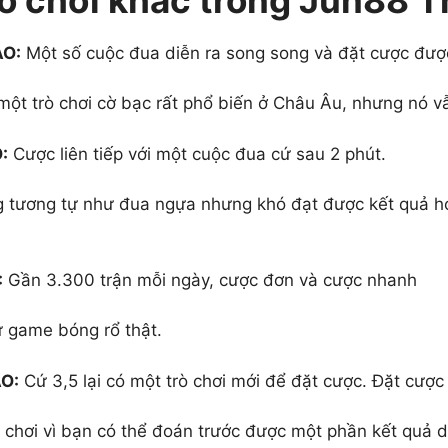
O:
Một số cuộc đua diễn ra song song và đặt cược được
một trò chơi cờ bạc rất phổ biến ở Châu Âu, nhưng nó vẫ
:
Cược liên tiếp với một cuộc đua cứ sau 2 phút.
 tương tự như đua ngựa nhưng khó đạt được kết quả hơ
:
Gần 3.300 trận mỗi ngày, cược đơn và cược nhanh
 game bóng rổ thật.
O:
Cứ 3,5 lại có một trò chơi mới để đặt cược. Đặt cượ
ễ chơi vì bạn có thể đoán trước được một phần kết quả d