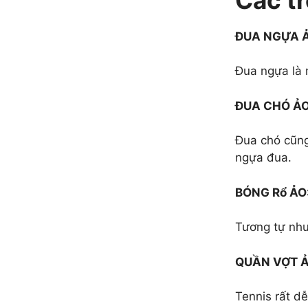
ĐUA NGỰA Ả
Đua ngựa là 
ĐUA CHÓ ẢO
Đua chó cũng
ngựa đua.
BÓNG Rổ ẢO
Tương tự như
QUẦN VỢT Ả
Tennis rất d