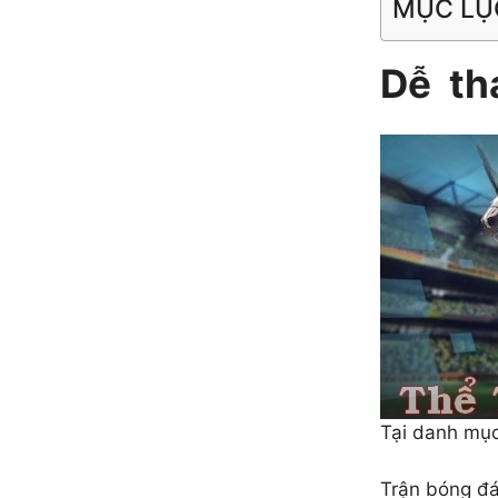
MỤC LỤ
Dễ th
Tại danh mục
Trận bóng đá