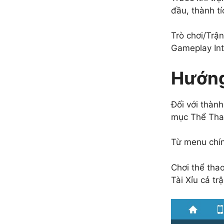
đầu, thành tí
Trò chơi/Trận
Gameplay Inte
Hướng
Đối với thành
mục Thể Tha
Từ menu chín
Chơi thể tha
Tài Xỉu cả tr