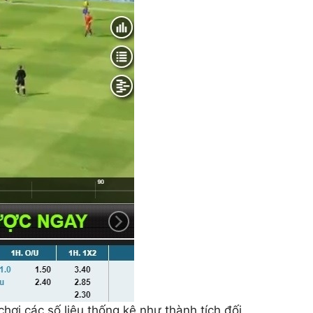
hơi các số liệu thống kê như thành tích đối