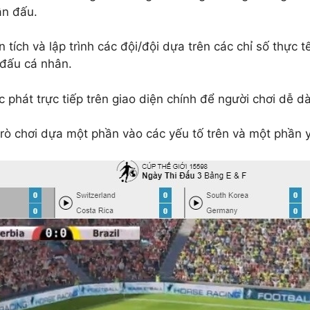
ận đấu.
n tích và lập trình các đội/đội dựa trên các chỉ số thự
 đấu cá nhân.
 phát trực tiếp trên giao diện chính để người chơi dễ d
trò chơi dựa một phần vào các yếu tố trên và một phần