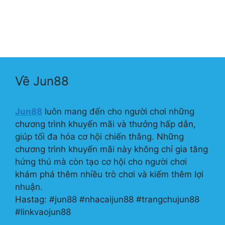
Trang
Trang
Trang
→
Về Jun88
Jun88
luôn mang đến cho người chơi những
chương trình khuyến mãi và thưởng hấp dẫn,
giúp tối đa hóa cơ hội chiến thắng. Những
chương trình khuyến mãi này không chỉ gia tăng
hứng thú mà còn tạo cơ hội cho người chơi
khám phá thêm nhiều trò chơi và kiếm thêm lợi
nhuận.
Hastag: #jun88 #nhacaijun88 #trangchujun88
#linkvaojun88