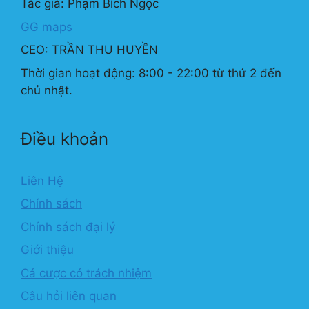
Tác giả: Phạm Bích Ngọc
GG maps
CEO: TRẦN THU HUYỀN
Thời gian hoạt động: 8:00 - 22:00 từ thứ 2 đến
chủ nhật.
Điều khoản
Liên Hệ
Chính sách
Chính sách đại lý
Giới thiệu
Cá cược có trách nhiệm
Câu hỏi liên quan