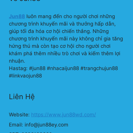
Jun88
luôn mang đến cho người chơi những
chương trình khuyến mãi và thưởng hấp dẫn,
giúp tối đa hóa cơ hội chiến thắng. Những
chương trình khuyến mãi này không chỉ gia tăng
hứng thú mà còn tạo cơ hội cho người chơi
khám phá thêm nhiều trò chơi và kiếm thêm lợi
nhuận.
Hastag: #jun88 #nhacaijun88 #trangchujun88
#linkvaojun88
Liên Hệ
Website:
https://www.jun88wd.com/
Email:
info@jun88ey.com