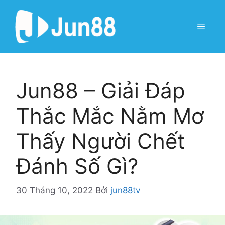
Chuyển
đến
Menu
nội
dung
Jun88 – Giải Đáp
Thắc Mắc Nằm Mơ
Thấy Người Chết
Đánh Số Gì?
30 Tháng 10, 2022
Bởi
jun88tv