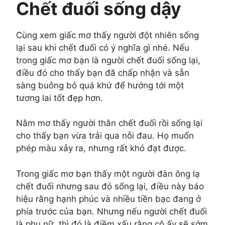
Chết đuối sống dậy
Cùng xem giấc mơ thấy người đột nhiên sống
lại sau khi chết đuối có ý nghĩa gì nhé. Nếu
trong giấc mơ bạn là người chết đuối sống lại,
điều đó cho thấy bạn đã chấp nhận và sẵn
sàng buông bỏ quá khứ để hướng tới một
tương lai tốt đẹp hơn.
Nằm mơ thấy người thân chết đuối rồi sống lại
cho thấy bạn vừa trải qua nỗi đau. Họ muốn
phép màu xảy ra, nhưng rất khó đạt được.
Trong giấc mơ bạn thấy một người đàn ông lạ
chết đuối nhưng sau đó sống lại, điều này báo
hiệu rằng hạnh phúc và nhiều tiền bạc đang ở
phía trước của bạn. Nhưng nếu người chết đuối
là phụ nữ, thì đó là điềm xấu rằng cô ấy sẽ sớm