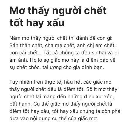
Mơ thấy người chết
tốt hay xấu
Nằm mơ thấy người chết thì đánh đề con gì:
Bản thân chết, cha mẹ chết, anh chị em chết,
con cái chết… Tất cả chúng ta đều sợ hãi và bị
ám ảnh. Họ lo sợ giấc mơ này là điềm báo về
sự chết chóc, tai ương cho gia đình bạn.
Tuy nhiên trên thực tế, hầu hết các giấc mơ
thấy người chết đều là điềm tốt. Số ít mơ thấy
người chết lại mang đến những điều xui xẻo,
bất hạnh. Cụ thể giấc mơ thấy người chết là
điềm tốt hay xấu, tốt hay xấu chúng ta còn phải
dựa vào nội dung cụ thể của giấc mơ: