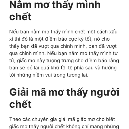
Nằm mơ thấy mình
chết
Nếu bạn nằm mơ thấy mình chết một cách xấu
xí thì đó là một điềm báo cực kỳ tốt, nó cho
thấy bạn đã vượt qua chính mình, bạn đã vượt
qua chính mình. Nếu bạn nằm mơ thấy mình tự
tử, giấc mơ này tượng trưng cho điềm báo rằng
bạn sẽ bỏ lại quá khứ tồi tệ phía sau và hướng
tới những niềm vui trong tương lai.
Giải mã mơ thấy người
chết
Theo các chuyên gia giải mã giấc mơ cho biết
giấc mơ thấy người chết không chỉ mang những