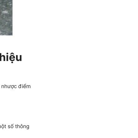
 hiệu
u nhược điểm
một số thông