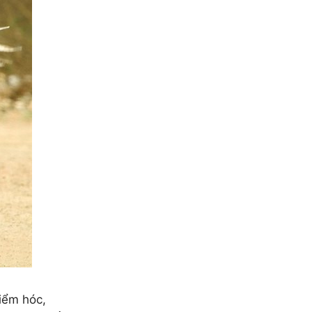
hiểm hóc,