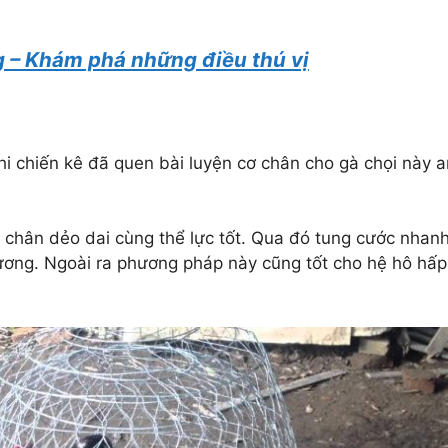
g – Khám phá những điều thú vị
khi chiến kê đã quen bài luyện cơ chân cho gà chọi này
ôi chân dẻo dai cùng thể lực tốt. Qua đó tung cước nhan
ương. Ngoài ra phương pháp này cũng tốt cho hệ hô hấp,