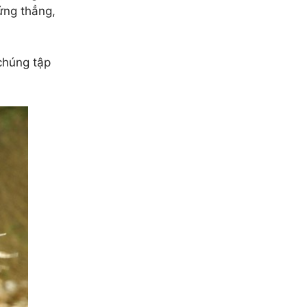
ứng thẳng,
 chúng tập