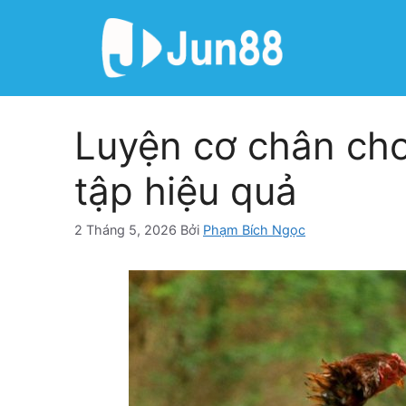
Chuyển
đến
nội
dung
Luyện cơ chân cho
tập hiệu quả
2 Tháng 5, 2026
Bởi
Phạm Bích Ngọc