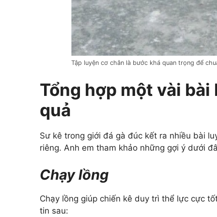
Tập luyện cơ chân là bước khá quan trọng để chuẩ
Tổng hợp một vài bài 
quả
Sư kê trong giới đá gà đúc kết ra nhiều bài
riêng. Anh em tham khảo những gợi ý dưới đâ
Chạy lồng
Chạy lồng giúp chiến kê duy trì thể lực cực 
tin sau: