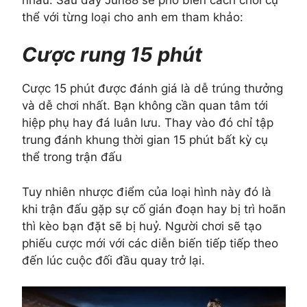
thể với từng loại cho anh em tham khảo:
Cược rung 15 phút
Cược 15 phút được đánh giá là dễ trúng thưởng
và dễ chơi nhất. Bạn không cần quan tâm tới
hiệp phụ hay đá luân lưu. Thay vào đó chỉ tập
trung đánh khung thời gian 15 phút bất kỳ cụ
thể trong trận đấu
Tuy nhiên nhược điểm của loại hình này đó là
khi trận đấu gặp sự cố gián đoạn hay bị trì hoãn
thì kèo bạn đặt sẽ bị huỷ. Người chơi sẽ tạo
phiếu cược mới với các diễn biến tiếp tiếp theo
đến lúc cuộc đối đầu quay trở lại.