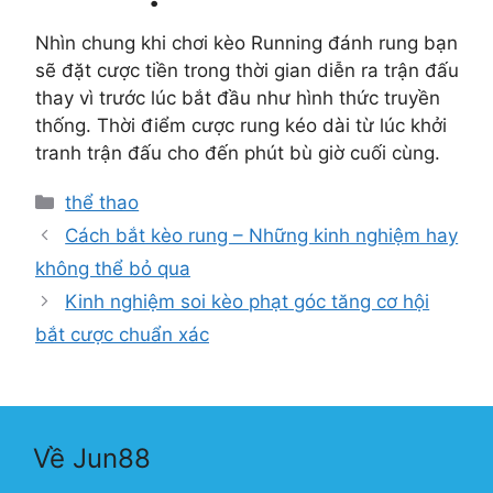
Nhìn chung khi chơi kèo Running đánh rung bạn
sẽ đặt cược tiền trong thời gian diễn ra trận đấu
thay vì trước lúc bắt đầu như hình thức truyền
thống. Thời điểm cược rung kéo dài từ lúc khởi
tranh trận đấu cho đến phút bù giờ cuối cùng.
Danh
thể thao
mục
Cách bắt kèo rung – Những kinh nghiệm hay
không thể bỏ qua
Kinh nghiệm soi kèo phạt góc tăng cơ hội
bắt cược chuẩn xác
Về Jun88