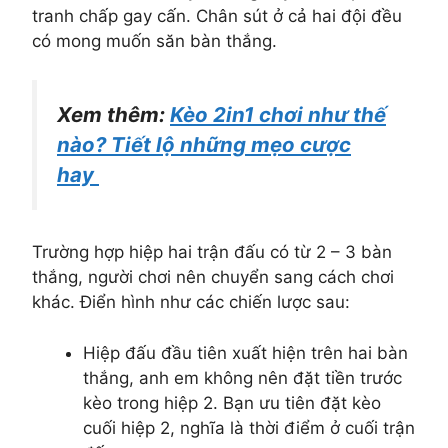
tranh chấp gay cấn. Chân sút ở cả hai đội đều
có mong muốn săn bàn thắng.
Xem thêm:
Kèo 2in1 chơi như thế
nào? Tiết lộ những mẹo cược
hay
Trường hợp hiệp hai trận đấu có từ 2 – 3 bàn
thắng, người chơi nên chuyển sang cách chơi
khác. Điển hình như các chiến lược sau:
Hiệp đấu đầu tiên xuất hiện trên hai bàn
thắng, anh em không nên đặt tiền trước
kèo trong hiệp 2. Bạn ưu tiên đặt kèo
cuối hiệp 2, nghĩa là thời điểm ở cuối trận