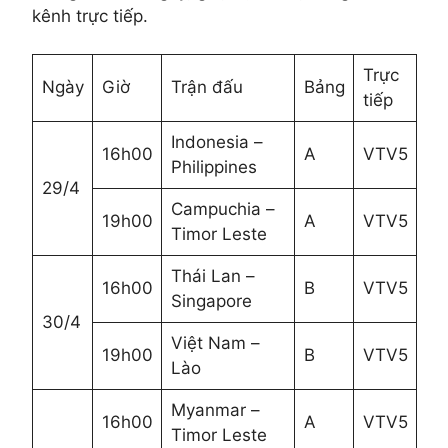
kênh trực tiếp.
Trực
Ngày
Giờ
Trận đấu
Bảng
tiếp
Indonesia –
16h00
A
VTV5
Philippines
29/4
Campuchia –
19h00
A
VTV5
Timor Leste
Thái Lan –
16h00
B
VTV5
Singapore
30/4
Việt Nam –
19h00
B
VTV5
Lào
Myanmar –
16h00
A
VTV5
Timor Leste