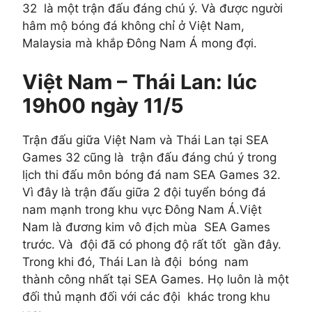
32 là một trận đấu đáng chú ý. Và được người
hâm mộ bóng đá không chỉ ở Việt Nam,
Malaysia mà khắp Đông Nam Á mong đợi.
Việt Nam – Thái Lan: lúc
19h00 ngày 11/5
Trận đấu giữa Việt Nam và Thái Lan tại SEA
Games 32 cũng là trận đấu đáng chú ý trong
lịch thi đấu môn bóng đá nam SEA Games 32.
Vì đây là trận đấu giữa 2 đội tuyển bóng đá
nam mạnh trong khu vực Đông Nam Á.Việt
Nam là đương kim vô địch mùa SEA Games
trước. Và đội đã có phong độ rất tốt gần đây.
Trong khi đó, Thái Lan là đội bóng nam
thành công nhất tại SEA Games. Họ luôn là một
đối thủ mạnh đối với các đội khác trong khu