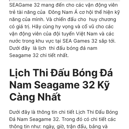
SEAGame 32 mang đến cho các vận động viên
trẻ tài năng của Đông Nam Á cơ hội thể hiện kỹ
năng của mình. Và chiến đấu cho huy chương
có giá trị. Hãy cùng hy vọng và cổ vũ cho các
vận động viên của đội tuyển Việt Nam và các
nước trong khu vực tại SEA Games 32 sắp tới.
Dưới đây là lịch thi đấu bóng đá nam
Seagame 32 chi tiết nhất.
Lịch Thi Đấu Bóng Đá
Nam Seagame 32 Kỹ
Càng Nhất
Dưới đây là thông tin chi tiết Lịch Thi Đấu Bóng
Đá Nam Seagame 32. Trong đó có chi tiết các
thông tin như: ngày, giờ, trận đấu, bảng và