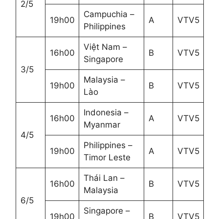
2/5
Campuchia –
19h00
A
VTV5
Philippines
Việt Nam –
16h00
B
VTV5
Singapore
3/5
Malaysia –
19h00
B
VTV5
Lào
Indonesia –
16h00
A
VTV5
Myanmar
4/5
Philippines –
19h00
A
VTV5
Timor Leste
Thái Lan –
16h00
B
VTV5
Malaysia
6/5
Singapore –
19h00
B
VTV5