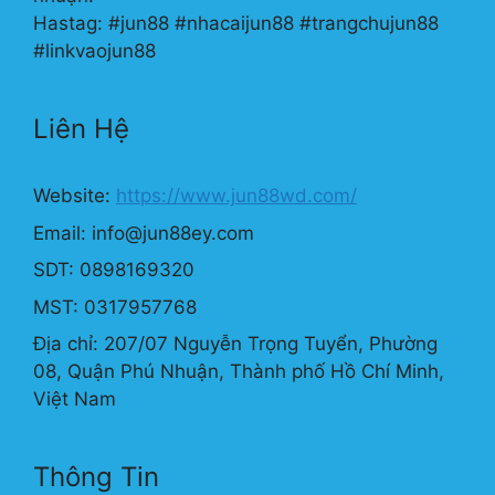
Hastag: #jun88 #nhacaijun88 #trangchujun88
#linkvaojun88
Liên Hệ
Website:
https://www.jun88wd.com/
Email:
info@jun88ey.com
SDT: 0898169320
MST: 0317957768
Địa chỉ: 207/07 Nguyễn Trọng Tuyển, Phường
08, Quận Phú Nhuận, Thành phố Hồ Chí Minh,
Việt Nam
Thông Tin