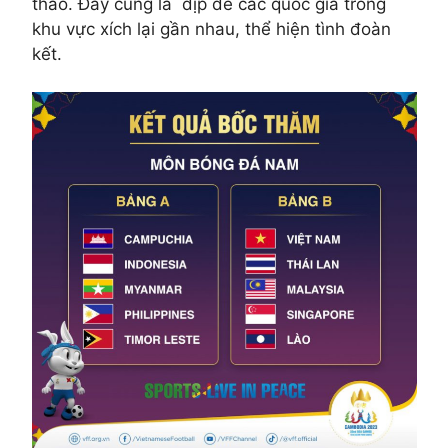
thao. Đây cũng là dịp để các quốc gia trong
khu vực xích lại gần nhau, thể hiện tình đoàn
kết.