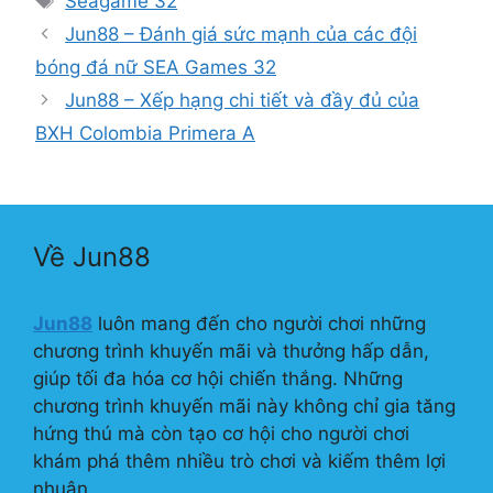
Seagame 32
Jun88 – Đánh giá sức mạnh của các đội
bóng đá nữ SEA Games 32
Jun88 – Xếp hạng chi tiết và đầy đủ của
BXH Colombia Primera A
Về Jun88
Jun88
luôn mang đến cho người chơi những
chương trình khuyến mãi và thưởng hấp dẫn,
giúp tối đa hóa cơ hội chiến thắng. Những
chương trình khuyến mãi này không chỉ gia tăng
hứng thú mà còn tạo cơ hội cho người chơi
khám phá thêm nhiều trò chơi và kiếm thêm lợi
nhuận.