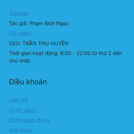
Sitemap
Tác giả: Phạm Bích Ngọc
GG maps
CEO: TRẦN THU HUYỀN
Thời gian hoạt động: 8:00 - 22:00 từ thứ 2 đến
chủ nhật.
Điều khoản
Liên Hệ
Chính sách
Chính sách đại lý
Giới thiệu