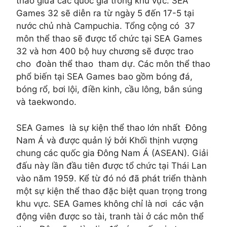
thao giữa các quốc gia trong khu vực. SEA
Games 32 sẽ diễn ra từ ngày 5 đến 17-5 tại
nước chủ nhà Campuchia. Tổng cộng có 37
môn thể thao sẽ được tổ chức tại SEA Games
32 và hơn 400 bộ huy chương sẽ được trao
cho đoàn thể thao tham dự. Các môn thể thao
phổ biến tại SEA Games bao gồm bóng đá,
bóng rổ, bơi lội, điền kinh, cầu lông, bắn súng
và taekwondo.
SEA Games là sự kiện thể thao lớn nhất Đông
Nam Á và được quản lý bởi Khối thịnh vượng
chung các quốc gia Đông Nam Á (ASEAN). Giải
đấu này lần đầu tiên được tổ chức tại Thái Lan
vào năm 1959. Kể từ đó nó đã phát triển thành
một sự kiện thể thao đặc biệt quan trọng trong
khu vực. SEA Games không chỉ là nơi các vận
động viên được so tài, tranh tài ở các môn thể