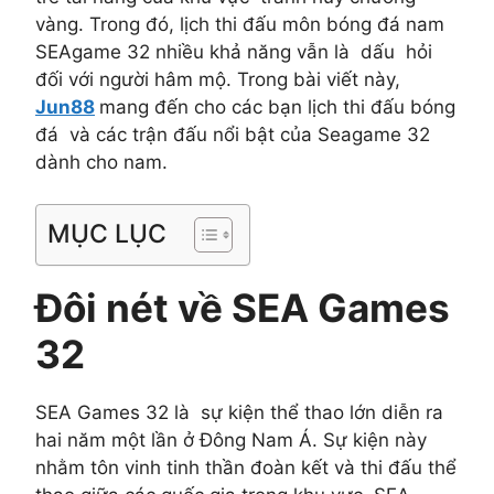
vàng. Trong đó, lịch thi đấu môn bóng đá nam
SEAgame 32 nhiều khả năng vẫn là dấu hỏi
đối với người hâm mộ. Trong bài viết này,
Jun88
mang đến cho các bạn lịch thi đấu bóng
đá và các trận đấu nổi bật của Seagame 32
dành cho nam.
MỤC LỤC
Đôi nét về SEA Games
32
SEA Games 32 là sự kiện thể thao lớn diễn ra
hai năm một lần ở Đông Nam Á. Sự kiện này
nhằm tôn vinh tinh thần đoàn kết và thi đấu thể