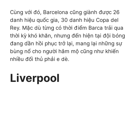
Cùng với đó, Barcelona cũng giành được 26
danh hiệu quốc gia, 30 danh hiệu Copa del
Rey. Mặc dù từng có thời điểm Barca trải qua
thời kỳ khó khăn, nhưng đến hiện tại đội bóng
đang dần hồi phục trở lại, mang lại những sự
bùng nổ cho người hâm mộ cũng như khiến
nhiều đối thủ phải e dè.
Liverpool