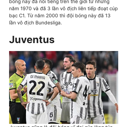
bóng này đã nổi tiếng trên thế giới từ những
năm 1970 và đã 3 lần vô địch liên tiếp đoạt cúp
bạc C1. Từ năm 2000 thì đội bóng này đã 13
lần vô địch Bundesliga.
Juventus