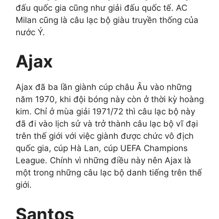
đấu quốc gia cũng như giải đấu quốc tế. AC
Milan cũng là câu lạc bộ giàu truyền thống của
nước Ý.
Ajax
Ajax đã ba lần giành cúp châu Âu vào những
năm 1970, khi đội bóng này còn ở thời kỳ hoàng
kim. Chỉ ở mùa giải 1971/72 thì câu lạc bộ này
đã đi vào lịch sử và trở thành câu lạc bộ vĩ đại
trên thế giới với việc giành được chức vô địch
quốc gia, cúp Hà Lan, cúp UEFA Champions
League. Chính vì những điều này nên Ajax là
một trong những câu lạc bộ danh tiếng trên thế
giới.
Santos