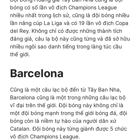
bóng có số lần vô địch Champions League
nhiều nhất trong lịch sử, cũng là đội bóng nhiều
lần nâng cúp La Liga và có 19 lần vô địch Copa
del Rey. Không chỉ có được những thành tích
đáng giá, câu lạ bộ này cũng từng và đã sở hữu
nhiều ngôi sao danh tiếng trong làng túc cầu
thế giới.
Barcelona
Cũng là một câu lạc bộ đến từ Tây Ban Nha,
Barcelona cũng là một trong những câu lạc bộ
vĩ đại trên thế giới. Đội bóng này không chỉ là
một đội bóng mạnh trong thế giới bóng đá, đội
bóng còn là niềm tự hào của người dân xứ
Catalan. Đội bóng này từng giành được 5 chức
vô địch Champions League.