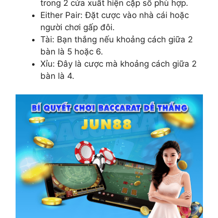
trong 2 cửa xuất hiện cặp số phù hợp.
Either Pair: Đặt cược vào nhà cái hoặc
người chơi gấp đôi.
Tài: Bạn thắng nếu khoảng cách giữa 2
bàn là 5 hoặc 6.
Xỉu: Đây là cược mà khoảng cách giữa 2
bàn là 4.