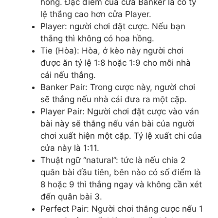
hồng. Đặc điểm của cửa Banker là có tỷ
lệ thắng cao hơn cửa Player.
Player: người chơi đặt cược. Nếu bạn
thắng thì không có hoa hồng.
Tie (Hòa): Hòa, ở kèo này người chơi
được ăn tỷ lệ 1:8 hoặc 1:9 cho mỗi nhà
cái nếu thắng.
Banker Pair: Trong cược này, người chơi
sẽ thắng nếu nhà cái đưa ra một cặp.
Player Pair: Người chơi đặt cược vào ván
bài này sẽ thắng nếu ván bài của người
chơi xuất hiện một cặp. Tỷ lệ xuất chi của
cửa này là 1:11.
Thuật ngữ “natural”: tức là nếu chia 2
quân bài đầu tiên, bên nào có số điểm là
8 hoặc 9 thì thắng ngay và không cần xét
đến quân bài 3.
Perfect Pair: Người chơi thắng cược nếu 1