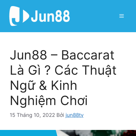
Chuyển
đến
Menu
nội
dung
Jun88 – Baccarat
Là Gì ? Các Thuật
Ngữ & Kinh
Nghiệm Chơi
15 Tháng 10, 2022
Bởi
jun88tv