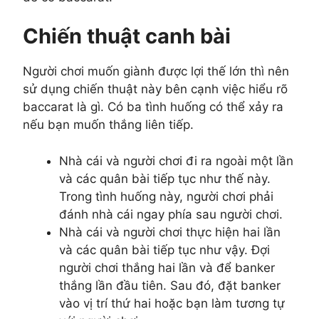
Chiến thuật canh bài
Người chơi muốn giành được lợi thế lớn thì nên
sử dụng chiến thuật này bên cạnh việc hiểu rõ
baccarat là gì. Có ba tình huống có thể xảy ra
nếu bạn muốn thắng liên tiếp.
Nhà cái và người chơi đi ra ngoài một lần
và các quân bài tiếp tục như thế này.
Trong tình huống này, người chơi phải
đánh nhà cái ngay phía sau người chơi.
Nhà cái và người chơi thực hiện hai lần
và các quân bài tiếp tục như vậy. Đợi
người chơi thắng hai lần và để banker
thắng lần đầu tiên. Sau đó, đặt banker
vào vị trí thứ hai hoặc bạn làm tương tự