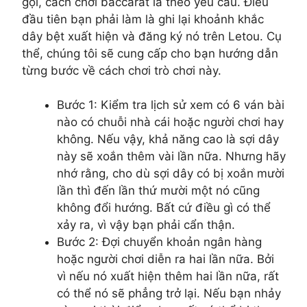
gọi, cách chơi baccarat là theo yêu cầu. Điều
đầu tiên bạn phải làm là ghi lại khoảnh khắc
dây bệt xuất hiện và đăng ký nó trên Letou. Cụ
thể, chúng tôi sẽ cung cấp cho bạn hướng dẫn
từng bước về cách chơi trò chơi này.
Bước 1: Kiểm tra lịch sử xem có 6 ván bài
nào có chuỗi nhà cái hoặc người chơi hay
không. Nếu vậy, khả năng cao là sợi dây
này sẽ xoắn thêm vài lần nữa. Nhưng hãy
nhớ rằng, cho dù sợi dây có bị xoắn mười
lần thì đến lần thứ mười một nó cũng
không đổi hướng. Bất cứ điều gì có thể
xảy ra, vì vậy bạn phải cẩn thận.
Bước 2: Đợi chuyển khoản ngân hàng
hoặc người chơi diễn ra hai lần nữa. Bởi
vì nếu nó xuất hiện thêm hai lần nữa, rất
có thể nó sẽ phẳng trở lại. Nếu bạn nhảy