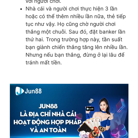
với người chơi.
Nhà cái và người chơi thực hiện 3 lần
hoặc có thể thêm nhiều lần nữa, thẻ tiếp
tục như vậy. Họ cũng chờ người chơi
thắng một chuỗi. Sau đó, đặt banker lần
thứ hai. Trong trường hợp này, tần suất
bạn giành chiến thắng tăng lên nhiều lần.
Nhưng nếu bạn thắng, đừng ở lại lâu để
tránh mất tiền.