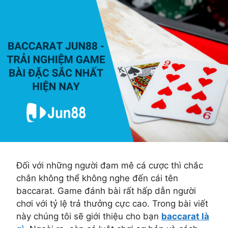
Đối với những người đam mê cá cược thì chắc
chắn không thể không nghe đến cái tên
baccarat. Game đánh bài rất hấp dẫn người
chơi với tỷ lệ trả thưởng cực cao. Trong bài viết
này chúng tôi sẽ giới thiệu cho bạn
baccarat là