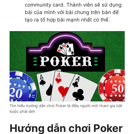
community card. Thành viên sẽ sử dụng
bài của mình với bài chung trên bàn để
tạo ra tổ hợp bài mạnh nhất có thể.
Tìm hiểu hướng dẫn chơi Poker là điều người mới tham gia bắt
buộc phải làm
Hướng dẫn chơi Poker