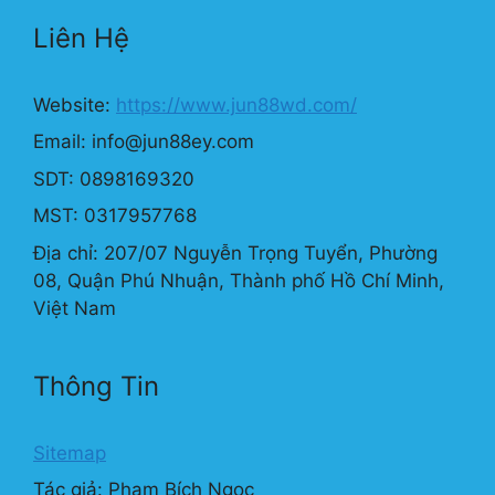
Liên Hệ
Website:
https://www.jun88wd.com/
Email:
info@jun88ey.com
SDT: 0898169320
MST: 0317957768
Địa chỉ: 207/07 Nguyễn Trọng Tuyển, Phường
08, Quận Phú Nhuận, Thành phố Hồ Chí Minh,
Việt Nam
Thông Tin
Sitemap
Tác giả: Phạm Bích Ngọc