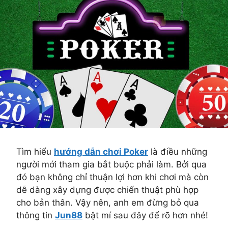
Tìm hiểu
hướng dẫn chơi Poker
là điều những
người mới tham gia bắt buộc phải làm. Bởi qua
đó bạn không chỉ thuận lợi hơn khi chơi mà còn
dễ dàng xây dựng được chiến thuật phù hợp
cho bản thân. Vậy nên, anh em đừng bỏ qua
thông tin
Jun88
bật mí sau đây để rõ hơn nhé!