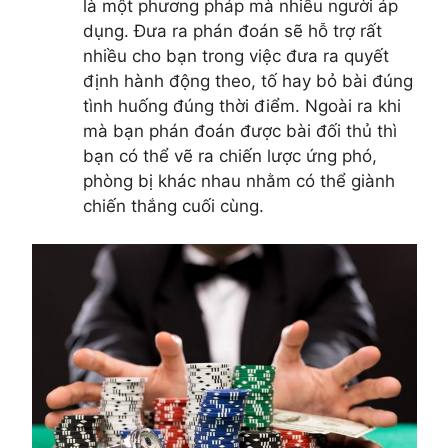
là một phương pháp mà nhiều người áp
dụng. Đưa ra phán đoán sẽ hỗ trợ rất
nhiều cho bạn trong việc đưa ra quyết
định hành động theo, tố hay bỏ bài đúng
tình huống đúng thời điểm. Ngoài ra khi
mà bạn phán đoán được bài đối thủ thì
bạn có thể vẽ ra chiến lược ứng phó,
phòng bị khác nhau nhằm có thể giành
chiến thắng cuối cùng.