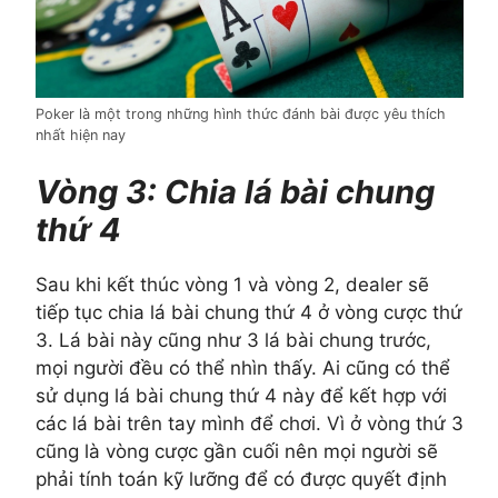
Poker là một trong những hình thức đánh bài được yêu thích
nhất hiện nay
Vòng 3: Chia lá bài chung
thứ 4
Sau khi kết thúc vòng 1 và vòng 2, dealer sẽ
tiếp tục chia lá bài chung thứ 4 ở vòng cược thứ
3. Lá bài này cũng như 3 lá bài chung trước,
mọi người đều có thể nhìn thấy. Ai cũng có thể
sử dụng lá bài chung thứ 4 này để kết hợp với
các lá bài trên tay mình để chơi. Vì ở vòng thứ 3
cũng là vòng cược gần cuối nên mọi người sẽ
phải tính toán kỹ lưỡng để có được quyết định