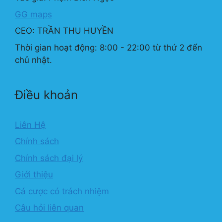
GG maps
CEO: TRẦN THU HUYỀN
Thời gian hoạt động: 8:00 - 22:00 từ thứ 2 đến
chủ nhật.
Điều khoản
Liên Hệ
Chính sách
Chính sách đại lý
Giới thiệu
Cá cược có trách nhiệm
Câu hỏi liên quan