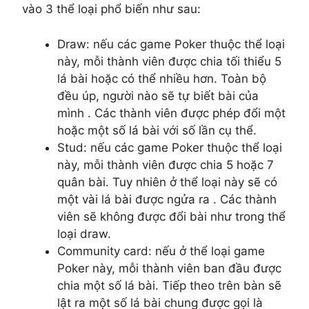
vào 3 thể loại phổ biến như sau:
Draw: nếu các game Poker thuộc thể loại
này, mỗi thành viên được chia tối thiểu 5
lá bài hoặc có thể nhiều hơn. Toàn bộ
đều úp, người nào sẽ tự biết bài của
mình . Các thành viên được phép đổi một
hoặc một số lá bài với số lần cụ thể.
Stud: nếu các game Poker thuộc thể loại
này, mỗi thành viên được chia 5 hoặc 7
quân bài. Tuy nhiên ở thể loại này sẽ có
một vài lá bài được ngửa ra . Các thành
viên sẽ không được đổi bài như trong thể
loại draw.
Community card: nếu ở thể loại game
Poker này, mỗi thành viên ban đầu được
chia một số lá bài. Tiếp theo trên bàn sẽ
lật ra một số lá bài chung được gọi là