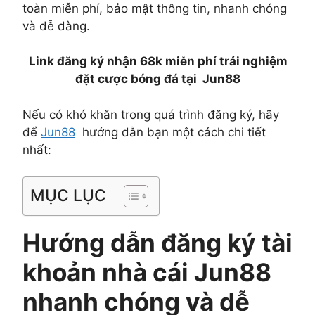
toàn miễn phí, bảo mật thông tin, nhanh chóng
và dễ dàng.
Link đăng ký nhận 68k miễn phí trải nghiệm
đặt cược bóng đá tại Jun88
Nếu có khó khăn trong quá trình đăng ký, hãy
để
Jun88
hướng dẫn bạn một cách chi tiết
nhất:
MỤC LỤC
Hướng dẫn đăng ký tài
khoản nhà cái Jun88
nhanh chóng và dễ