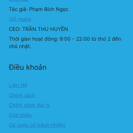
Tác giả: Phạm Bích Ngọc
GG maps
CEO: TRẦN THU HUYỀN
Thời gian hoạt động: 8:00 - 22:00 từ thứ 2 đến
chủ nhật.
Điều khoản
Liên Hệ
Chính sách
Chính sách đại lý
Giới thiệu
Cá cược có trách nhiệm