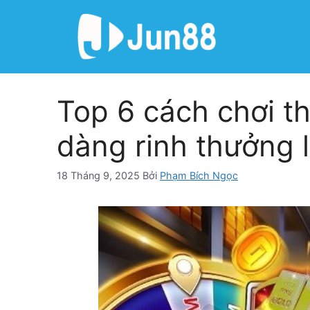
Chuyển
đến
nội
dung
Top 6 cách chơi t
dàng rinh thưởng 
18 Tháng 9, 2025
Bởi
Phạm Bích Ngọc