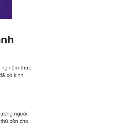
ành
h nghiệm thực
đã có kinh
 lượng người
 thủ còn cho