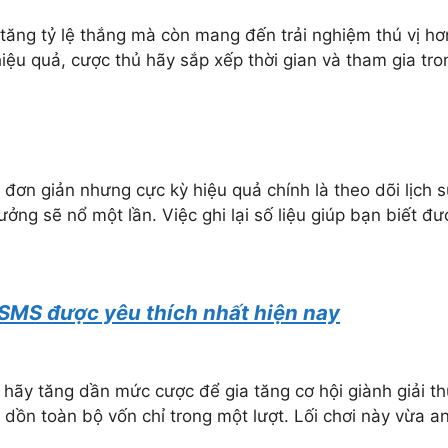
tăng tỷ lệ thắng mà còn mang đến trải nghiệm thú vị hơ
hiệu quả, cược thủ hãy sắp xếp thời gian và tham gia tr
ơn giản nhưng cực kỳ hiệu quả chính là theo dõi lịch s
ưởng sẽ nổ một lần. Việc ghi lại số liệu giúp bạn biết đ
SMS được yêu thích nhất hiện nay
 hãy tăng dần mức cược để gia tăng cơ hội giành giải t
 dồn toàn bộ vốn chỉ trong một lượt. Lối chơi này vừa a