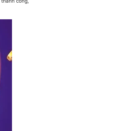
 thành công,