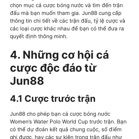
chọn mục cá cược bóng nước và tìm đến trận
đấu mà bạn muốn tham gia. Jun88 cung cấp
thông tin chi tiết về các trận đấu, tỷ lệ cược và
các loại cược khác nhau để bạn có thể đưa ra
quyết định thông minh.
4. Những cơ hội cá
cược độc đáo từ
Jun88
4.1 Cược trước trận
Jun88 cho phép bạn cá cược bóng nước
Women’s Water Polo World Cup trước trận. Bạn
có thể dự đoán kết quả chung cuộc, số điểm
ghi được, hay các sự kiện trong trận đấu như