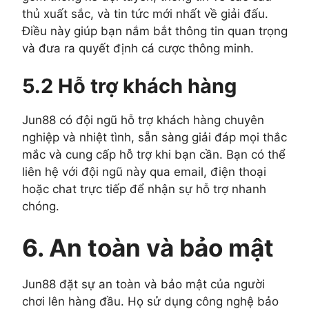
thủ xuất sắc, và tin tức mới nhất về giải đấu.
Điều này giúp bạn nắm bắt thông tin quan trọng
và đưa ra quyết định cá cược thông minh.
5.2 Hỗ trợ khách hàng
Jun88 có đội ngũ hỗ trợ khách hàng chuyên
nghiệp và nhiệt tình, sẵn sàng giải đáp mọi thắc
mắc và cung cấp hỗ trợ khi bạn cần. Bạn có thể
liên hệ với đội ngũ này qua email, điện thoại
hoặc chat trực tiếp để nhận sự hỗ trợ nhanh
chóng.
6. An toàn và bảo mật
Jun88 đặt sự an toàn và bảo mật của người
chơi lên hàng đầu. Họ sử dụng công nghệ bảo