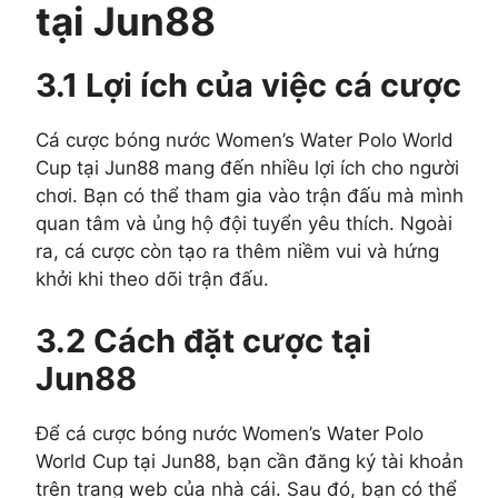
tại Jun88
3.1 Lợi ích của việc cá cược
Cá cược bóng nước Women’s Water Polo World
Cup tại Jun88 mang đến nhiều lợi ích cho người
chơi. Bạn có thể tham gia vào trận đấu mà mình
quan tâm và ủng hộ đội tuyển yêu thích. Ngoài
ra, cá cược còn tạo ra thêm niềm vui và hứng
khởi khi theo dõi trận đấu.
3.2 Cách đặt cược tại
Jun88
Để cá cược bóng nước Women’s Water Polo
World Cup tại Jun88, bạn cần đăng ký tài khoản
trên trang web của nhà cái. Sau đó, bạn có thể