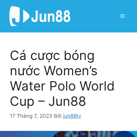
Chuyển
đến
Menu
nội
dung
Cá cược bóng
nước Women’s
Water Polo World
Cup – Jun88
17 Tháng 7, 2023
Bởi
jun88tv