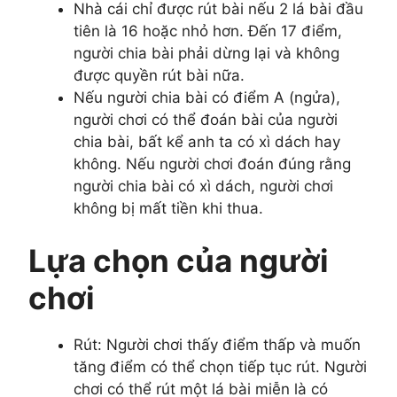
Nhà cái chỉ được rút bài nếu 2 lá bài đầu
tiên là 16 hoặc nhỏ hơn. Đến 17 điểm,
người chia bài phải dừng lại và không
được quyền rút bài nữa.
Nếu người chia bài có điểm A (ngửa),
người chơi có thể đoán bài của người
chia bài, bất kể anh ta có xì dách hay
không. Nếu người chơi đoán đúng rằng
người chia bài có xì dách, người chơi
không bị mất tiền khi thua.
Lựa chọn của người
chơi
Rút: Người chơi thấy điểm thấp và muốn
tăng điểm có thể chọn tiếp tục rút. Người
chơi có thể rút một lá bài miễn là có