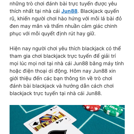
những trò chơi đánh bài trực tuyến được yêu
thích nhất tại nhà cái
Jun88
. Blackjack quyến
rũ, khiến người chơi hào hứng với mỗi lá bài đỏ
đen may mắn và thấm nhuần cảm giác chinh
phục với mỗi quyết định rút hay giữ.
Hiện nay người chơi yêu thích blackjack có thể
tham gia chơi blackjack trực tuyến để giải trí
mọi lúc mọi nơi tại nhà cái Jun88 bằng máy tính
hoặc điện thoại di động. Hôm nay Jun88 xin
giới thiệu đến các bạn thông tin về trò chơi
đánh bài blackjack và hướng dẫn cách chơi
blackjack trực tuyến tại nhà cái Jun88.