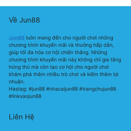
Về Jun88
Jun88
luôn mang đến cho người chơi những
chương trình khuyến mãi và thưởng hấp dẫn,
giúp tối đa hóa cơ hội chiến thắng. Những
chương trình khuyến mãi này không chỉ gia tăng
hứng thú mà còn tạo cơ hội cho người chơi
khám phá thêm nhiều trò chơi và kiếm thêm lợi
nhuận.
Hastag: #jun88 #nhacaijun88 #trangchujun88
#linkvaojun88
Liên Hệ