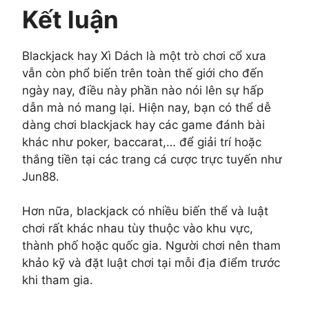
Kết luận
Blackjack hay Xì Dách là một trò chơi cổ xưa
vẫn còn phổ biến trên toàn thế giới cho đến
ngày nay, điều này phần nào nói lên sự hấp
dẫn mà nó mang lại. Hiện nay, bạn có thể dễ
dàng chơi blackjack hay các game đánh bài
khác như poker, baccarat,… để giải trí hoặc
thắng tiền tại các trang cá cược trực tuyến như
Jun88.
Hơn nữa, blackjack có nhiều biến thể và luật
chơi rất khác nhau tùy thuộc vào khu vực,
thành phố hoặc quốc gia. Người chơi nên tham
khảo kỹ và đặt luật chơi tại mỗi địa điểm trước
khi tham gia.