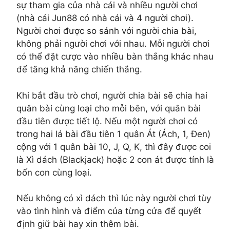
sự tham gia của nhà cái và nhiều người chơi
(nhà cái Jun88 có nhà cái và 4 người chơi).
Người chơi được so sánh với người chia bài,
không phải người chơi với nhau. Mỗi người chơi
có thể đặt cược vào nhiều bàn thắng khác nhau
để tăng khả năng chiến thắng.
Khi bắt đầu trò chơi, người chia bài sẽ chia hai
quân bài cùng loại cho mỗi bên, với quân bài
đầu tiên được tiết lộ. Nếu một người chơi có
trong hai lá bài đầu tiên 1 quân Át (Ách, 1, Đen)
cộng với 1 quân bài 10, J, Q, K, thì đây được coi
là Xì dách (Blackjack) hoặc 2 con át được tính là
bốn con cùng loại.
Nếu không có xì dách thì lúc này người chơi tùy
vào tình hình và điểm của từng cửa để quyết
định giữ bài hay xin thêm bài.