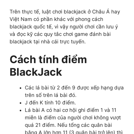
Trên thực tế, luật chơi blackjack ở Châu Á hay
Việt Nam có phần khác với phong cách
blackjack quốc tế, vì vậy người chơi cần lưu ý
và đọc kỹ các quy tắc chơi game đánh bài
blackjack tại nhà cái trực tuyến.
Cách tính điểm
BlackJack
Các lá bài từ 2 đến 9 được xếp hạng dựa
trên số trên lá bài đó.
J đến K tính 10 điểm.
Lá bài A có hai cơ hội ghi điểm 1 và 11
miễn là điểm của người chơi không vượt
quá 21 điểm. Nếu tổng các quân bài
bằng A lớn hơn 11 (3 quân bài trở lên) thì