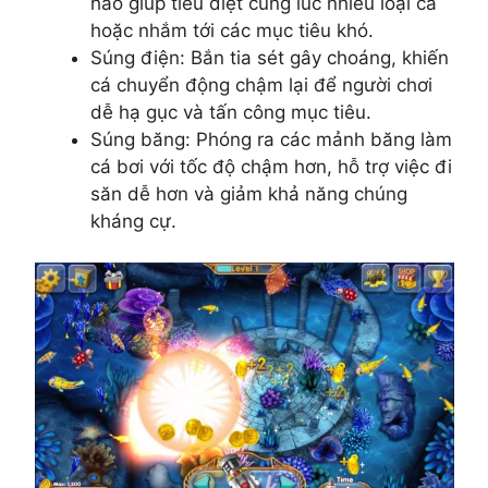
hảo giúp tiêu diệt cùng lúc nhiều loại cá
hoặc nhắm tới các mục tiêu khó.
Súng điện: Bắn tia sét gây choáng, khiến
cá chuyển động chậm lại để người chơi
dễ hạ gục và tấn công mục tiêu.
Súng băng: Phóng ra các mảnh băng làm
cá bơi với tốc độ chậm hơn, hỗ trợ việc đi
săn dễ hơn và giảm khả năng chúng
kháng cự.