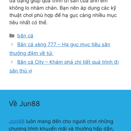
đa dạng giúp quá trình đi săn của anh em
không lo nhàm chán. Bạn nên áp dụng các kỹ
thuật chơi phù hợp để hạ gục càng nhiều mục
tiêu nhất có thể.
Danh
bắn cá
mục
Bắn cá xèng 777 – Hạ gục mục tiêu săn
thưởng đậm về túi
Bắn cá City – Khám phá chi tiết quá trình đi
săn thú vị
Về Jun88
Jun88
luôn mang đến cho người chơi những
chương trình khuyến mãi và thưởng hấp dẫn,