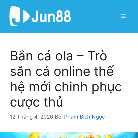
Chuyển
đến
Menu
nội
dung
Bắn cá ola – Trò
săn cá online thế
hệ mới chinh phục
cược thủ
12 Tháng 4, 2026
Bởi
Phạm Bích Ngọc