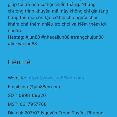
giúp tối đa hóa cơ hội chiến thắng. Những
chương trình khuyến mãi này không chỉ gia tăng
hứng thú mà còn tạo cơ hội cho người chơi
khám phá thêm nhiều trò chơi và kiếm thêm lợi
nhuận.
Hastag: #jun88 #nhacaijun88 #trangchujun88
#linkvaojun88
Liên Hệ
Website:
https://www.jun88wd.com/
Email:
info@jun88ey.com
SDT: 0898169320
MST: 0317957768
Địa chỉ: 207/07 Nguyễn Trọng Tuyển, Phường