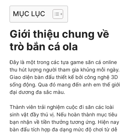
MỤC LỤC
Giới thiệu chung về
trò bắn cá ola
Đây là một trong các tựa game săn cá online
thu hút lượng người tham gia khủng mỗi ngày.
Giao diện bàn đấu thiết kế bởi công nghệ 3D
sống động. Qua đó mang đến anh em thế giới
đại dương đa sắc màu.
Thành viên trải nghiệm cuộc đi săn các loài
sinh vật đầy thú vị. Nếu hoàn thành mục tiêu
bạn nhận về tiền thưởng tương ứng. Hiện nay
bàn đấu tích hợp đa dạng mức độ chơi từ dễ