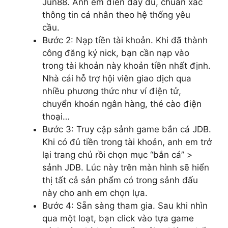
Jun88. Anh em điền đầy đủ, chuẩn xác
thông tin cá nhân theo hệ thống yêu
cầu.
Bước 2: Nạp tiền tài khoản. Khi đã thành
công đăng ký nick, bạn cần nạp vào
trong tài khoản này khoản tiền nhất định.
Nhà cái hỗ trợ hội viên giao dịch qua
nhiều phương thức như ví điện tử,
chuyển khoản ngân hàng, thẻ cào điện
thoại…
Bước 3: Truy cập sảnh game bắn cá JDB.
Khi có đủ tiền trong tài khoản, anh em trở
lại trang chủ rồi chọn mục “bắn cá” >
sảnh JDB. Lúc này trên màn hình sẽ hiển
thị tất cả sản phẩm có trong sảnh đấu
này cho anh em chọn lựa.
Bước 4: Sẵn sàng tham gia. Sau khi nhìn
qua một loạt, bạn click vào tựa game