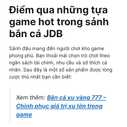
Điểm qua những tựa
game hot trong sảnh
bắn cá JDB
Sảnh đấu mang đến người chơi kho game
phong phú. Bạn thoải mái chọn trò chơi theo
ngân sách tài chính, nhu cầu và sở thích cá
nhân. Sau đây là một số sản phẩm được lòng
cược thủ nhất bạn cần biết:
Xem thêm:
Bắn cá xu vàng 777 –
Chinh phục giá trị xu lớn trong
game