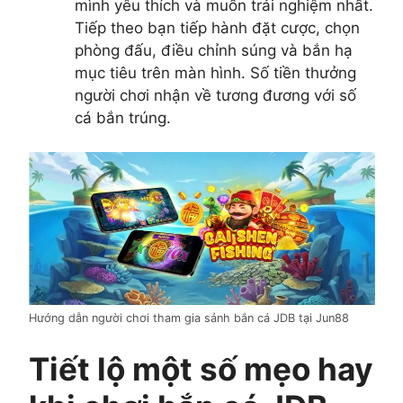
mình yêu thích và muốn trải nghiệm nhất.
Tiếp theo bạn tiếp hành đặt cược, chọn
phòng đấu, điều chỉnh súng và bắn hạ
mục tiêu trên màn hình. Số tiền thưởng
người chơi nhận về tương đương với số
cá bắn trúng.
Hướng dẫn người chơi tham gia sảnh bắn cá JDB tại Jun88
Tiết lộ một số mẹo hay