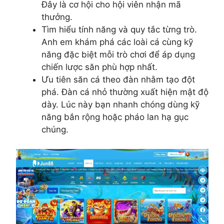
Đây là cơ hội cho hội viên nhận mã
thưởng.
Tìm hiểu tính năng và quy tắc từng trò.
Anh em khám phá các loài cá cùng kỹ
năng đặc biệt mỗi trò chơi để áp dụng
chiến lược săn phù hợp nhất.
Ưu tiên săn cá theo đàn nhằm tạo đột
phá. Đàn cá nhỏ thường xuất hiện mật độ
dày. Lúc này bạn nhanh chóng dùng kỹ
năng bắn rộng hoặc pháo lan hạ gục
chúng.