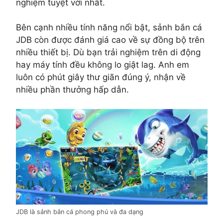
nghiệm tuyệt vời nhất.
Bên cạnh nhiều tính năng nổi bật, sảnh bắn cá
JDB còn được đánh giá cao về sự đồng bộ trên
nhiều thiết bị. Dù bạn trải nghiệm trên di động
hay máy tính đều không lo giật lag. Anh em
luôn có phút giây thư giãn đúng ý, nhận về
nhiều phần thưởng hấp dẫn.
JDB là sảnh bắn cá phong phú và đa dạng