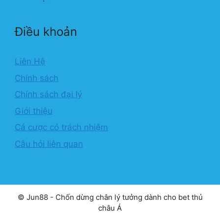
Điều khoản
Liên Hệ
Chính sách
Chính sách đại lý
Giới thiệu
Cá cược có trách nhiệm
Câu hỏi liên quan
© Jun88 - Chốn dừng chân lý tưởng dành cho bet thủ
châu Á