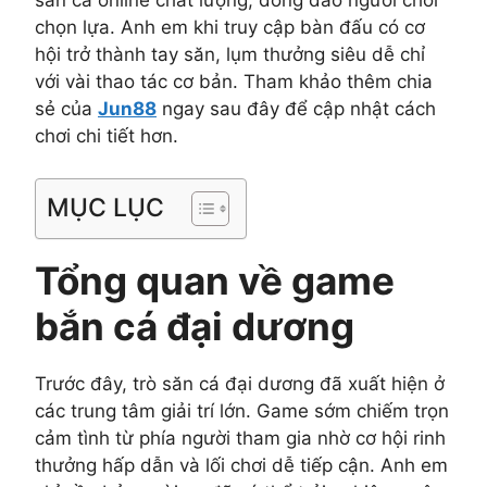
săn cá online chất lượng, đông đảo người chơi
chọn lựa. Anh em khi truy cập bàn đấu có cơ
hội trở thành tay săn, lụm thưởng siêu dễ chỉ
với vài thao tác cơ bản. Tham khảo thêm chia
sẻ của
Jun88
ngay sau đây để cập nhật cách
chơi chi tiết hơn.
MỤC LỤC
Tổng quan về game
bắn cá đại dương
Trước đây, trò săn cá đại dương đã xuất hiện ở
các trung tâm giải trí lớn. Game sớm chiếm trọn
cảm tình từ phía người tham gia nhờ cơ hội rinh
thưởng hấp dẫn và lối chơi dễ tiếp cận. Anh em