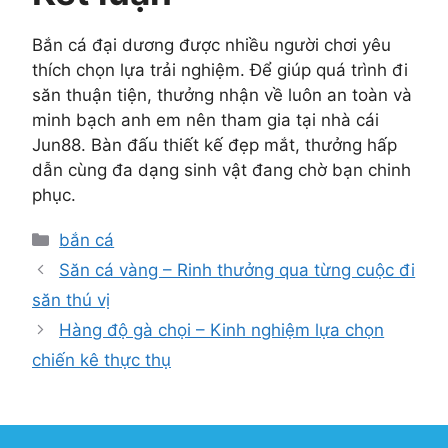
Bắn cá đại dương được nhiều người chơi yêu
thích chọn lựa trải nghiệm. Để giúp quá trình đi
săn thuận tiện, thưởng nhận về luôn an toàn và
minh bạch anh em nên tham gia tại nhà cái
Jun88. Bàn đấu thiết kế đẹp mắt, thưởng hấp
dẫn cùng đa dạng sinh vật đang chờ bạn chinh
phục.
Danh
bắn cá
mục
Săn cá vàng – Rinh thưởng qua từng cuộc đi
săn thú vị
Hàng độ gà chọi – Kinh nghiệm lựa chọn
chiến kê thực thụ