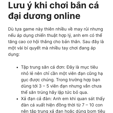
Lưu ý khi chơi bắn cá
đại dương online
Dù tựa game này thiên nhiều về may rủi nhưng
nếu áp dụng chiến thuật hợp lý, anh em có thể
tăng cao cơ hội thắng cho bản thân. Sau đây là
một vài bí quyết mà nhiều tay chơi đang áp
dụng:
Tập trung săn cá đơn: Đây là mục tiêu
nhỏ lẻ nên chỉ cần một viên đạn cũng hạ
gục được chúng. Trong trường hợp bạn
dùng tới 3 – 5 viên đạn nhưng vẫn chưa
thể săn trúng hãy lập tức bỏ qua.
Xả đạn cả đàn: Anh em khi quan sát thấy
đàn cá xuất hiện đồng thời từ 7 – 10 con
nên tập trung xả đạn hoặc dùng bom tiêu