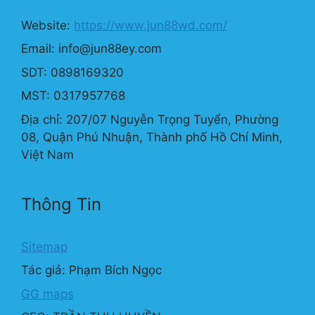
Website:
https://www.jun88wd.com/
Email:
info@jun88ey.com
SDT: 0898169320
MST: 0317957768
Địa chỉ: 207/07 Nguyễn Trọng Tuyển, Phường
08, Quận Phú Nhuận, Thành phố Hồ Chí Minh,
Việt Nam
Thông Tin
Sitemap
Tác giả: Phạm Bích Ngọc
GG maps