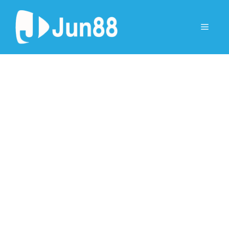
Chuyển
đến
Menu
nội
dung