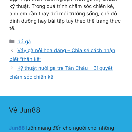
kỹ thuật. Trong quá trình chăm sóc chiến kê,
anh em cần thay đổi môi trường sống, chế độ
dinh dưỡng hay bài tập tuỳ theo thể trạng thực
tế.
Danh
đá gà
mục
Vảy gà nội hoa đăng – Chia sẻ cách nhận
biết “thần kê”
Kỹ thuật nuôi gà tre Tân Châu – Bí quyết
chăm sóc chiến kê
Về Jun88
Jun88
luôn mang đến cho người chơi những