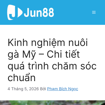
Chuyển
đến
Menu
nội
dung
Kinh nghiệm nuôi
gà Mỹ – Chi tiết
quá trình chăm sóc
chuẩn
4 Tháng 5, 2026
Bởi
Phạm Bích Ngọc