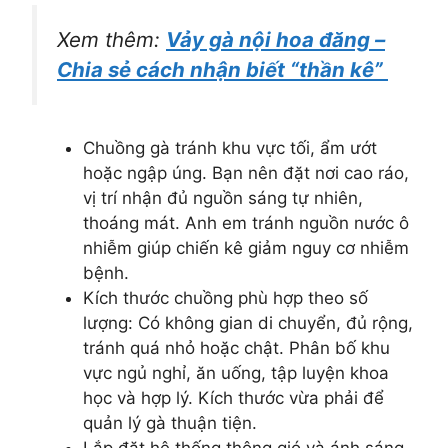
Xem thêm:
Vảy gà nội hoa đăng –
Chia sẻ cách nhận biết “thần kê”
Chuồng gà tránh khu vực tối, ẩm ướt
hoặc ngập úng. Bạn nên đặt nơi cao ráo,
vị trí nhận đủ nguồn sáng tự nhiên,
thoáng mát. Anh em tránh nguồn nước ô
nhiễm giúp chiến kê giảm nguy cơ nhiễm
bệnh.
Kích thước chuồng phù hợp theo số
lượng: Có không gian di chuyển, đủ rộng,
tránh quá nhỏ hoặc chật. Phân bố khu
vực ngủ nghỉ, ăn uống, tập luyện khoa
học và hợp lý. Kích thước vừa phải để
quản lý gà thuận tiện.
Lắp đặt hệ thống thông gió và ánh sáng