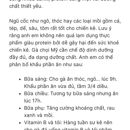
chất thiết yếu.
Ngũ cốc như ngô, thóc hay các loại mồi gồm cá,
tép, dế, sâu, tôm rất tốt cho chiến kê. Lưu ý
rằng anh em không nên quá lạm dụng thực
phẩm giàu protein bởi dễ gây hại đến sức khoẻ
chiến kê. Gà chọi Mỹ cần chế độ dinh dưỡng
đầy đủ, đa dạng dưỡng chất. Anh em có thể
phân bổ khẩu phần ăn như sau:
Bữa sáng: Cho gà ăn thóc, ngô… lúc 9h.
Khẩu phần ăn vừa đủ, tầm 3/4 diều.
Bữa chiều: Tương tự bữa sáng nhưng ăn
lúc 17h.
Bữa phụ: Tăng cường khoáng chất, rau
xanh và mồi.
Vitamin B và tỏi: Hàng tuần sư kê nên
cho gà đá uống vitamin B và tỏi nhằm